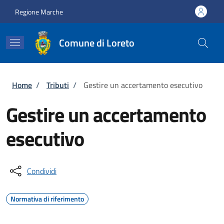
Salta al contenuto principale
Skip to footer content
Regione Marche
Comune di Loreto
Briciole di pane
Home
/
Tributi
/
Gestire un accertamento esecutivo
Gestire un accertamento
esecutivo
Condividi
Normativa di riferimento