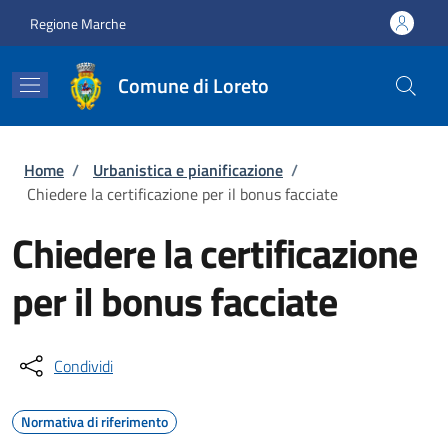
Salta al contenuto principale
Skip to footer content
Regione Marche
Comune di Loreto
Briciole di pane
Home
/
Urbanistica e pianificazione
/
Chiedere la certificazione per il bonus facciate
Chiedere la certificazione
per il bonus facciate
Condividi
Normativa di riferimento