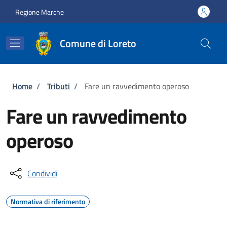
Salta al contenuto principale
Skip to footer content
Regione Marche
Comune di Loreto
Briciole di pane
Home
/
Tributi
/
Fare un ravvedimento operoso
Fare un ravvedimento
operoso
Condividi
Normativa di riferimento