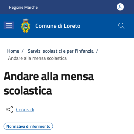
Salta al contenuto principale
Skip to footer content
Regione Marche
Comune di Loreto
Briciole di pane
Home
/
Servizi scolastici e per l'infanzia
/
Andare alla mensa scolastica
Andare alla mensa
scolastica
Condividi
Normativa di riferimento