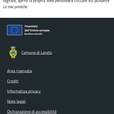
digitale, aprire la propria
Area personale
e cliccare sul pulsante
Le mie pratiche
.
Comune di Loreto
Footer menu
Area riservata
Crediti
Informativa privacy
Note legali
Dichiarazione di accessibilità