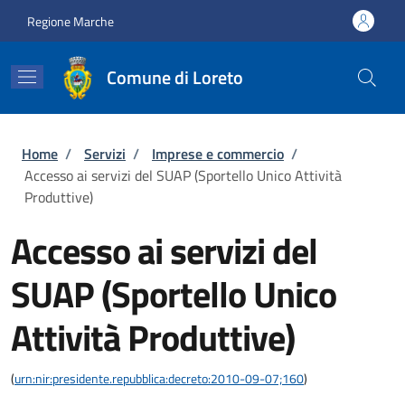
Salta al contenuto principale
Skip to footer content
Regione Marche
Comune di Loreto
Briciole di pane
Home
/
Servizi
/
Imprese e commercio
/
Accesso ai servizi del SUAP (Sportello Unico Attività
Produttive)
Accesso ai servizi del
SUAP (Sportello Unico
Attività Produttive)
(
urn:nir:presidente.repubblica:decreto:2010-09-07;160
)