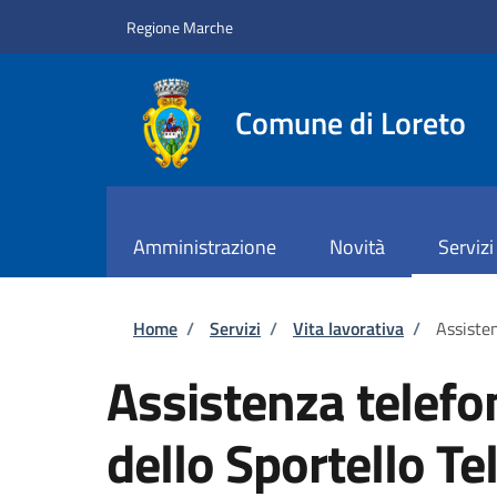
Salta al contenuto principale
Skip to footer content
Regione Marche
Comune di Loreto
Amministrazione
Novità
Servizi
Briciole di pane
Home
/
Servizi
/
Vita lavorativa
/
Assisten
Assistenza telefon
dello Sportello T