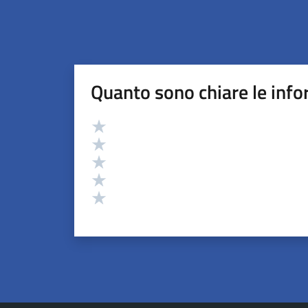
Quanto sono chiare le info
Valutazione
Valuta 5 stelle su 5
Valuta 4 stelle su 5
Valuta 3 stelle su 5
Valuta 2 stelle su 5
Valuta 1 stelle su 5