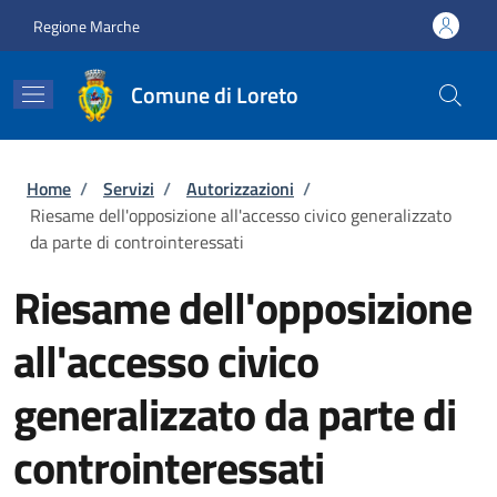
Salta al contenuto principale
Skip to footer content
Regione Marche
Comune di Loreto
Briciole di pane
Home
/
Servizi
/
Autorizzazioni
/
Riesame dell'opposizione all'accesso civico generalizzato
da parte di controinteressati
Riesame dell'opposizione
all'accesso civico
generalizzato da parte di
controinteressati