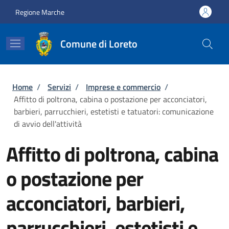
Salta al contenuto principale
Skip to footer content
Regione Marche
Comune di Loreto
Briciole di pane
Home
/
Servizi
/
Imprese e commercio
/
Affitto di poltrona, cabina o postazione per acconciatori,
barbieri, parrucchieri, estetisti e tatuatori: comunicazione
di avvio dell'attività
Affitto di poltrona, cabina
o postazione per
acconciatori, barbieri,
parrucchieri, estetisti e