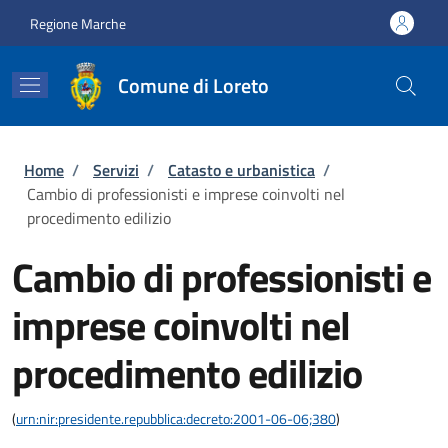
Salta al contenuto principale
Skip to footer content
Regione Marche
Comune di Loreto
Briciole di pane
Home
/
Servizi
/
Catasto e urbanistica
/
Cambio di professionisti e imprese coinvolti nel
procedimento edilizio
Cambio di professionisti e
imprese coinvolti nel
procedimento edilizio
(
urn:nir:presidente.repubblica:decreto:2001-06-06;380
)