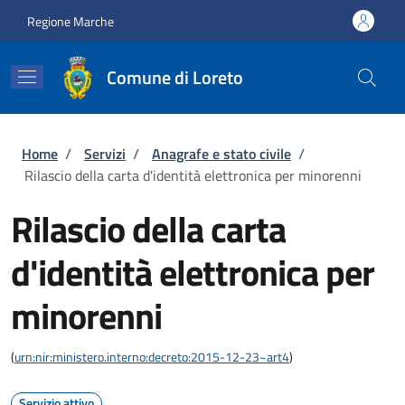
Salta al contenuto principale
Skip to footer content
Regione Marche
Comune di Loreto
Briciole di pane
Home
/
Servizi
/
Anagrafe e stato civile
/
Rilascio della carta d'identità elettronica per minorenni
Rilascio della carta
d'identità elettronica per
minorenni
(
urn:nir:ministero.interno:decreto:2015-12-23~art4
)
Servizio attivo