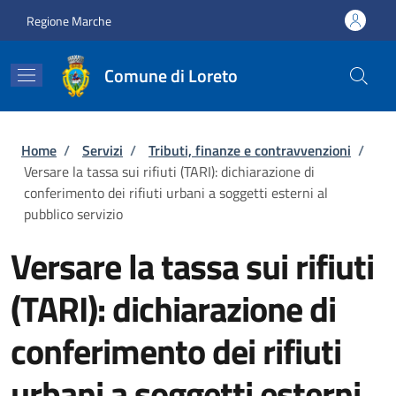
Salta al contenuto principale
Skip to footer content
Regione Marche
Comune di Loreto
Briciole di pane
Home
/
Servizi
/
Tributi, finanze e contravvenzioni
/
Versare la tassa sui rifiuti (TARI): dichiarazione di
conferimento dei rifiuti urbani a soggetti esterni al
pubblico servizio
Versare la tassa sui rifiuti
(TARI): dichiarazione di
conferimento dei rifiuti
urbani a soggetti esterni