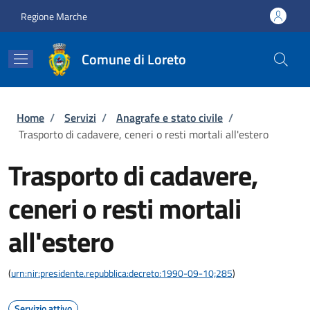
Salta al contenuto principale
Skip to footer content
Regione Marche
Comune di Loreto
Briciole di pane
Home
/
Servizi
/
Anagrafe e stato civile
/
Trasporto di cadavere, ceneri o resti mortali all'estero
Trasporto di cadavere,
ceneri o resti mortali
all'estero
(
urn:nir:presidente.repubblica:decreto:1990-09-10;285
)
Servizio attivo