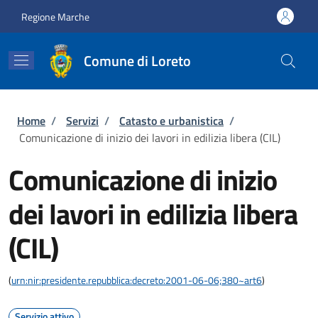
Salta al contenuto principale
Skip to footer content
Regione Marche
Comune di Loreto
Briciole di pane
Home
/
Servizi
/
Catasto e urbanistica
/
Comunicazione di inizio dei lavori in edilizia libera (CIL)
Comunicazione di inizio
dei lavori in edilizia libera
(CIL)
(
urn:nir:presidente.repubblica:decreto:2001-06-06;380~art6
)
Servizio attivo