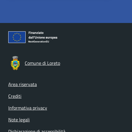
Comune di Loreto
Footer menu
Area riservata
Crediti
Informativa privacy
Note legali
Dichiarazione di accessibilità