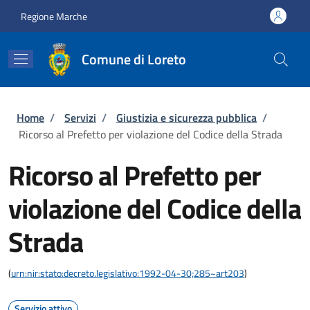
Salta al contenuto principale
Skip to footer content
Regione Marche
Comune di Loreto
Briciole di pane
Home
/
Servizi
/
Giustizia e sicurezza pubblica
/
Ricorso al Prefetto per violazione del Codice della Strada
Ricorso al Prefetto per
violazione del Codice della
Strada
(
urn:nir:stato:decreto.legislativo:1992-04-30;285~art203
)
Servizio attivo