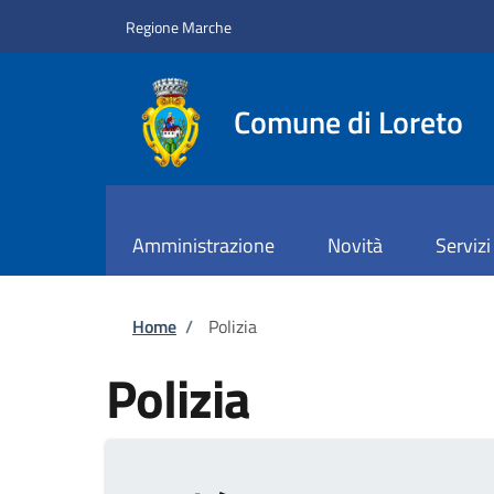
Salta al contenuto principale
Skip to footer content
Regione Marche
Comune di Loreto
Amministrazione
Novità
Servizi
Briciole di pane
Home
/
Polizia
Polizia