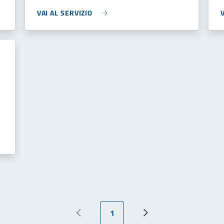
VAI AL SERVIZIO
Pagina attuale
1
Pagina precedente
Pagina successiva