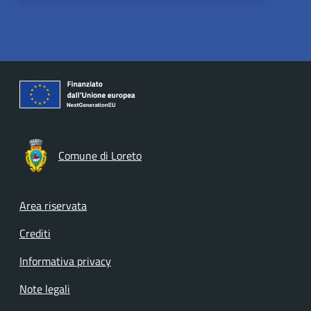
Comune di Loreto
Footer menu
Area riservata
Crediti
Informativa privacy
Note legali