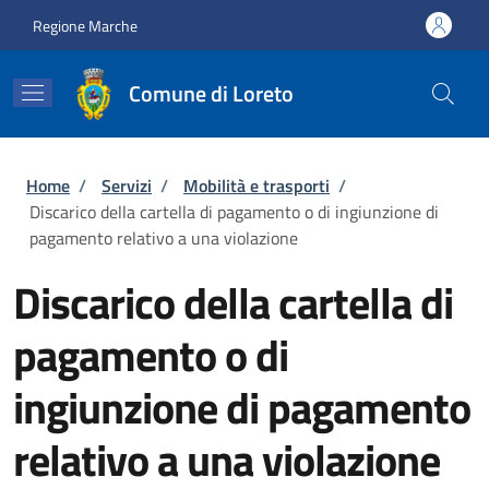
Salta al contenuto principale
Skip to footer content
Regione Marche
Comune di Loreto
Briciole di pane
Home
/
Servizi
/
Mobilità e trasporti
/
Discarico della cartella di pagamento o di ingiunzione di
pagamento relativo a una violazione
Discarico della cartella di
pagamento o di
ingiunzione di pagamento
relativo a una violazione